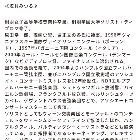
≪塩貝みつる≫
桐朋女子高等学校音楽科卒業、桐朋学園大学ソリスト・ディ
プロマ修了。
原田幸一郎、篠崎史紀、堀正文の各氏に師事。1996年ヴィ
ニアフスキー国際ヴァイオリン・コンクール（ポーラン
ド）、1997年パガニーニ国際コンクール（イタリア）、
2000年カール・ニールセン国際音楽コンクール（デンマー
ク）などでディプロマ賞、ファイナリストに選出される。
国内での活動を経て、 2004年よりハンブルク国立フィルハ
ーモニー管弦楽団、並びにハンブルク国立歌劇場のアソシエ
イト・コンサートミストレスを12年間歴任。NDRエルプフ
ィルハーモニー管弦楽団、シュトゥッツガルト放送響、バイ
エルン歌劇場、フランクフルト放送響、ベルリンシュターツ
カペレ、ゲヴァントハウス管弦楽団などで、アソシエートコ
ンサートマスターとして客演。
ソリストとしてもウィーン交響楽団とモーツァルトのコンチ
ェルトをウィーンムジークフェラインで協演したほか、ハン
ブルクフィル、バルティックシーオーケストラなどとも協演
している。また指揮者であるシモーネ・ヤング、アレキサン
ダー・ソディ、ハンブルク国立歌劇場専属オペラ歌手ガブリ