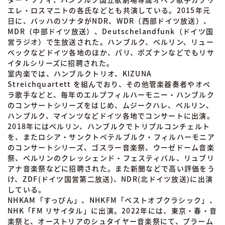
エレ・ロスマニトの各氏などとも共演している。2015年元
日に、バッハのソナタがNDR、WDR（西部ドイツ放送）、
MDR（中部ドイツ放送）、Deutschelandfunk（ドイツ国
営ラジオ）で生放送された。ハンブルク、ベルリン、リュー
ベックなどドイツ各地のほか、パリ、ポズナンなどでもリサ
イタルシリーズに招聘された。
室内楽では、ハンブルクトリオ、KIZUNA
Streichquartett を組んでおり、その他管楽器奏者やオペ
ラ歌手などと、毎年のエルプフィルハーモニー・ハンブルク
のコンサートシリーズをはじめ、ムジークハレ、ベルリン、
ハンブルク、マインツなどドイツ各地でコンサートに出演。
2018年にはベルリン、ハンブルクでトリプルコンチェルト
を、またロシア・サンクトペテルブルク・フィルハーモニア
のコンサートシリーズ、ゴスラー音楽祭、ウーゼドーム音楽
祭、ベルリンのクレッシェンド・フェスティバル、リュブリ
アナ音楽祭などに招聘された。また新聞などで高い評価をう
け、ZDF(ドイツ国営第二放送)、NDR(北ドイツ放送)に出演
している。
NHKAM「すっぴん」、NHKFM「ベストオブクラシック」、
NHK「FM リサイタル」に出演。2022年には、東京・春・音
楽祭と、オーストリアのシュタイヤー音楽祭にて、ブラーム