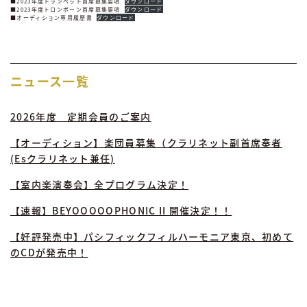
■2023年度トランペット首席募集要項
ダウンロード
■2023年度トロンボーン首席募集要項
ダウンロード
■オーディション専用履歴書
ダウンロード
ニュース一覧
2026年度 定期会員のご案内
【オーディション】楽団員募集（クラリネット副首席奏者
(Esクラリネット兼任)
【室内楽演奏会】全プログラム決定！
【速報】BEYOOOOOPHONIC II 開催決定！！
【好評発売中】パシフィックフィルハーモニア東京、初めて
のCDが発売中！