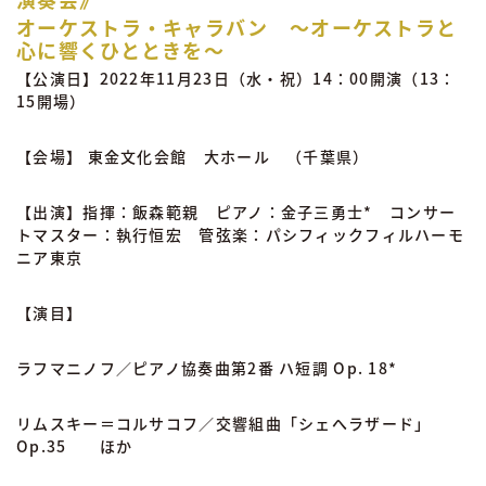
オーケストラ・キャラバン 〜オーケストラと
心に響くひとときを〜
【公演日】2022年11月23日（水・祝）14：00開演（13：
15開場）
【会場】 東金文化会館 大ホール （千葉県）
【出演】
指揮：飯森範親 ピアノ：金子
三勇士
* コンサー
トマスター：執行恒宏 管弦楽：パシフィックフィルハーモ
ニア東京
【演目】
ラフマニノフ／ピアノ協奏曲第2番 ハ短調 Op. 18*
リムスキー＝コルサコフ／交響組曲「シェへラザード」
Op.35 ほか