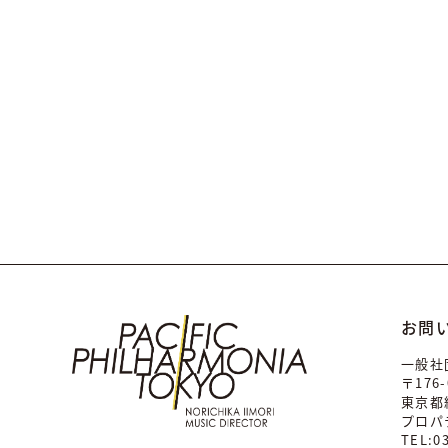
お問
一般社
〒176-
東京都練
プロパ
TEL:0