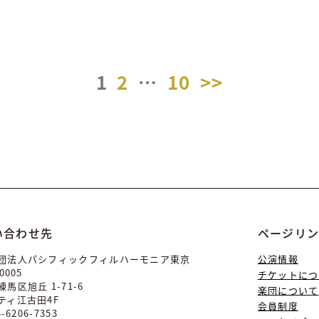
1
2
…
10
>>
い合わせ先
ページリ
団法人パシフィックフィルハーモニア東京
公演情報
0005
チケットにつ
馬区旭丘 1-71-6
楽団について
ティ江古田4F
会員制度
3-6206-7353