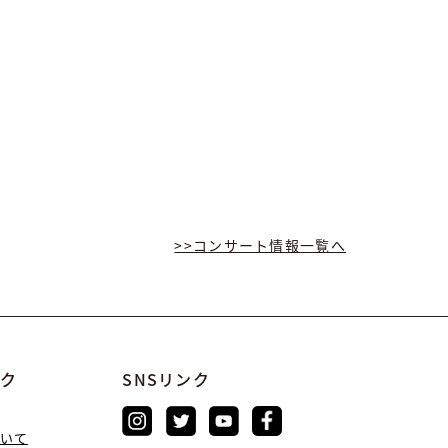
>>コンサート情報⼀覧へ
ンク
SNSリンク
いて