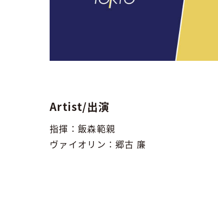
Artist/出演
指揮：飯森範親
ヴァイオリン：郷古 廉