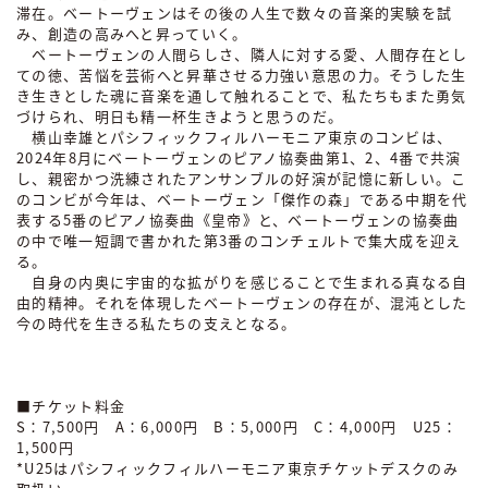
滞在。ベートーヴェンはその後の人生で数々の音楽的実験を試
み、創造の高みへと昇っていく。
ベートーヴェンの人間らしさ、隣人に対する愛、人間存在とし
ての徳、苦悩を芸術へと昇華させる力強い意思の力。そうした生
き生きとした魂に音楽を通して触れることで、私たちもまた勇気
づけられ、明日も精一杯生きようと思うのだ。
横山幸雄とパシフィックフィルハーモニア東京のコンビは、
2024年8月にベートーヴェンのピアノ協奏曲第1、2、4番で共演
し、親密かつ洗練されたアンサンブルの好演が記憶に新しい。こ
のコンビが今年は、ベートーヴェン「傑作の森」である中期を代
表する5番のピアノ協奏曲《皇帝》と、ベートーヴェンの協奏曲
の中で唯一短調で書かれた第3番のコンチェルトで集大成を迎え
る。
自身の内奥に宇宙的な拡がりを感じることで生まれる真なる自
由的精神。それを体現したベートーヴェンの存在が、混沌とした
今の時代を生きる私たちの支えとなる。
■チケット料金
S：7,500円 A：6,000円 B：5,000円 C：4,000円 U25：
1,500円
*U25はパシフィックフィルハーモニア東京チケットデスクのみ