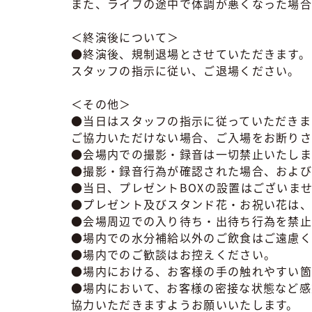
また、ライブの途中で体調が悪くなった場合
＜終演後について＞
●終演後、規制退場とさせていただきます。
スタッフの指示に従い、ご退場ください。
＜その他＞
●当日はスタッフの指示に従っていただきま
ご協力いただけない場合、ご入場をお断りさ
●会場内での撮影・録音は一切禁止いたしま
●撮影・録音行為が確認された場合、および
●当日、プレゼントBOXの設置はございま
●プレゼント及びスタンド花・お祝い花は、
●会場周辺での入り待ち・出待ち行為を禁止
●場内での水分補給以外のご飲食はご遠慮
●場内でのご歓談はお控えください。
●場内における、お客様の手の触れやすい箇
●場内において、お客様の密接な状態など感
協力いただきますようお願いいたします。