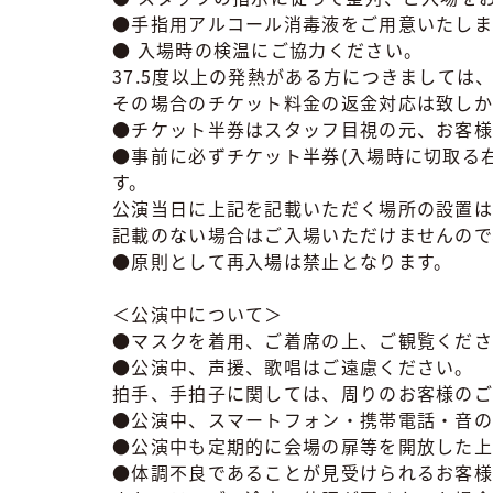
●手指用アルコール消毒液をご用意いたしま
● 入場時の検温にご協力ください。
37.5度以上の発熱がある方につきましては
その場合のチケット料金の返金対応は致しか
●チケット半券はスタッフ目視の元、お客様
●事前に必ずチケット半券(入場時に切取る
す。
公演当日に上記を記載いただく場所の設置は
記載のない場合はご入場いただけませんので
●原則として再入場は禁止となります。
＜公演中について＞
●マスクを着用、ご着席の上、ご観覧くだ
●公演中、声援、歌唱はご遠慮ください。
拍手、手拍子に関しては、周りのお客様のご
●公演中、スマートフォン・携帯電話・音の
●公演中も定期的に会場の扉等を開放した上
●体調不良であることが見受けられるお客様