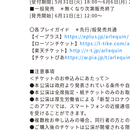
[受付期間] 5月31日(火) 18:00～6月6日(月) 2
■一般発売 ＊無くなり次第販売終了
[発売開始] 6月11日(土) 12:00～
〇各プレイガイド ＊先行/般発売共通
【イープラス】
https://eplus.jp/arlequin/
【ローソンチケット】
https://l-tike.com/
【楽天チケット】
http://r-t.jp/arlequin
【チケットぴあ
https://w.pia.jp/t/arlequi
■注意事項
＜チケットのお申込みにあたって＞
●本公演は政府より発表されている条件や自
●本公演は全席指定・紙チケットのみのお取
●本公演は厚生労働省による「新型コロナウイ
このアプリでは、スマートフォンの近接通信機
を受けることができます。
●複数枚お申し込みの場合、同行者の方との
●ご購入後のチケットは公演が開催される限