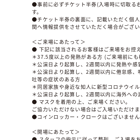
●事前に必ずチケット半券(入場時に切取る
す。
●チケット半券の裏面に、記載いただく個人
関へ情報提供をさせていただく場合がござい
＜ご来場にあたって＞
● 下記に該当されるお客様はご来場をお控
＊37.5度以上の発熱がある方 (ご来場前に
＊公演日より起算し、2週間以内に発熱や感
＊公演日より起算し、2週間以内に倦怠感、
吐等の症状のある方
＊同居家族や身近な知人に新型コロナウイル
＊公演日より起算し、2週間以内に海外への
● マスクを着用の上、ご来場ください。
ご協力いただけない場合はご入場いただけま
●コインロッカー・クロークはございませ
＜開場にあたって＞
● スタッフの指示に従って整列、ご入場を